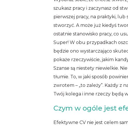
szukasz pracy i zaczynasz od st
pierwszej pracy, na praktyki, lu
stworzyć. A może już kiedyś two
ostatnie stanowisko pracy, co usu
Super! W obu przypadkach oszczę
będzie ono wystarczająco skutec
pokaże rzeczywiście, jakim kand
Szanse są niestety niewielkie. Ni
tłumie. To, w jaki sposób powini
zwrotem – „to zależy”. Każdy z na
Twój kolega i inne rzeczy będą 
Czym w ogóle jest ef
Efektywne CV nie jest celem samy