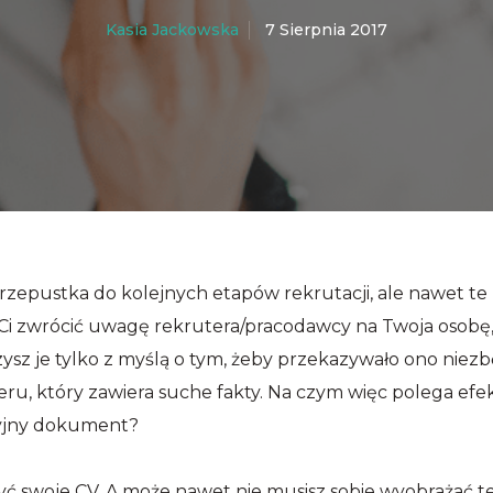
7 Sierpnia 2017
Kasia Jackowska
epustka do kolejnych etapów rekrutacji, ale nawet te na
zwrócić uwagę rekrutera/pracodawcy na Twoja osobę, al
rzysz je tylko z myślą o tym, żeby przekazywało ono nie
eru, który zawiera suche fakty. Na czym więc polega efe
cyjny dokument?
ć swoje CV. A może nawet nie musisz sobie wyobrażać tej