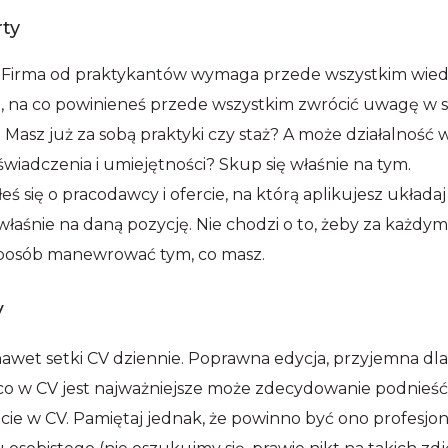
rty
i? Firma od praktykantów wymaga przede wszystkim wiedz
to, na co powinieneś przede wszystkim zwrócić uwagę w s
 Masz już za sobą praktyki czy staż? A może działalność
adczenia i umiejętności? Skup się właśnie na tym.
ś się o pracodawcy i ofercie, na którą aplikujesz układa
e właśnie na daną pozycję. Nie chodzi o to, żeby za każd
posób manewrować tym, co masz.
V
wet setki CV dziennie. Poprawna edycja, przyjemna dla o
co w CV jest najważniejsze może zdecydowanie podnieść 
cie w CV. Pamiętaj jednak, że powinno być ono profesjona