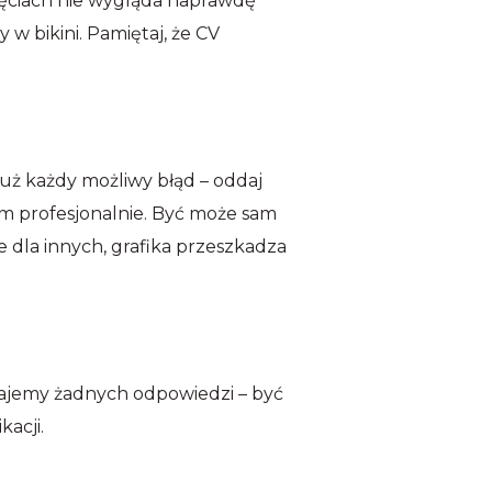
djęciach nie wygląda naprawdę
 w bikini. Pamiętaj, że CV
 już każdy możliwy błąd – oddaj
m profesjonalnie. Być może sam
e dla innych, grafika przeszkadza
tajemy żadnych odpowiedzi – być
acji.