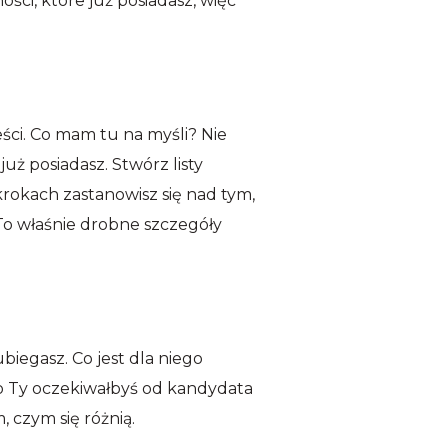
ści, które już posiadasz, więc
ci. Co mam tu na myśli? Nie
uż posiadasz. Stwórz listy
krokach zastanowisz się nad tym,
To właśnie drobne szczegóły
iegasz. Co jest dla niego
go Ty oczekiwałbyś od kandydata
, czym się różnią.