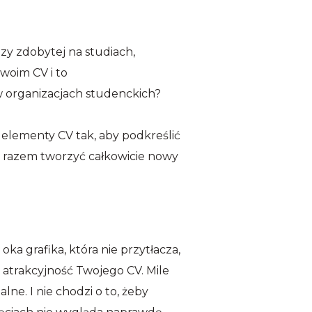
y zdobytej na studiach,
woim CV i to
 w organizacjach studenckich?
j elementy CV tak, aby podkreślić
ym razem tworzyć całkowicie nowy
ka grafika, która nie przytłacza,
atrakcyjność Twojego CV. Mile
lne. I nie chodzi o to, żeby