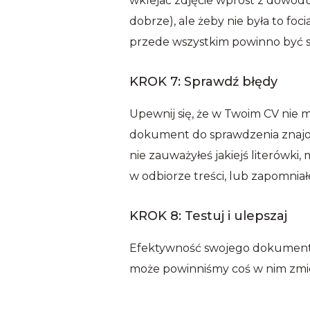
wklejać zdjęcie wprost z dowodu
dobrze), ale żeby nie była to foc
przede wszystkim powinno być s
KROK 7: Sprawdź błędy
Upewnij się, że w Twoim CV nie ma
dokument do sprawdzenia znajom
nie zauważyłeś jakiejś literówki
w odbiorze treści, lub zapomnia
KROK 8: Testuj i ulepszaj
Efektywność swojego dokumentu 
może powinniśmy coś w nim zmien