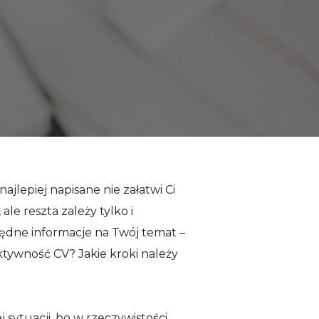
jlepiej napisane nie załatwi Ci
e reszta zależy tylko i
zbędne informacje na Twój temat –
ktywność CV? Jakie kroki należy
 sytuacji, bo w rzeczywistości