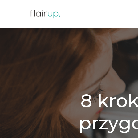
8 kro
przyg