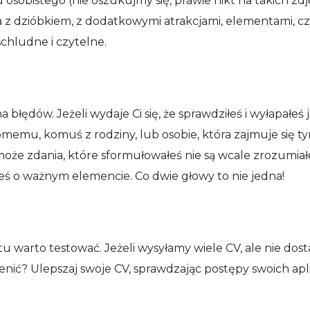
 osobistego (nie oszukujmy się, prawie nikt na takich z
ia z dzióbkiem, z dodatkowymi atrakcjami, elementami, czy
chludne i czytelne.
 błędów. Jeżeli wydaje Ci się, że sprawdziłeś i wyłapałeś
emu, komuś z rodziny, lub osobie, która zajmuje się ty
, może zdania, które sformułowałeś nie są wcale zrozumiał
łeś o ważnym elemencie. Co dwie głowy to nie jedna!
warto testować. Jeżeli wysyłamy wiele CV, ale nie dos
ić? Ulepszaj swoje CV, sprawdzając postępy swoich aplik