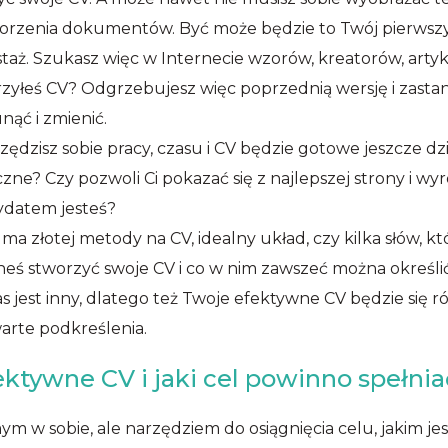
worzenia dokumentów. Być może będzie to Twój pierwszy 
b staż. Szukasz więc w Internecie wzorów, kreatorów, art
rzyłeś CV? Odgrzebujesz więc poprzednią wersję i zastan
nąć i zmienić.
dzisz sobie pracy, czasu i CV będzie gotowe jeszcze dzi
zne? Czy pozwoli Ci pokazać się z najlepszej strony i 
ydatem jesteś?
e ma złotej metody na CV, idealny układ, czy kilka słów, 
eneś stworzyć swoje CV i co w nim zawszeć można określi
s jest inny, dlatego też Twoje efektywne CV będzie się r
warte podkreślenia.
ektywne CV i jaki cel powinno spełni
m w sobie, ale narzędziem do osiągnięcia celu, jakim jes