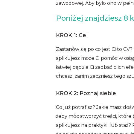
zawodowej. Aby było ono w pełni
Poniżej znajdziesz 8
KROK 1: Cel
Zastanów się po co jest Ci to CV?
aplikujesz może Ci pomóc w osią
łatwiej będzie Ci zadbać o ich ef
chcesz, zanim zaczniesz tego sz
KROK 2: Poznaj siebie
Co już potrafisz? Jakie masz doś
żeby móc stworzyć treści, które b
aplikujesz na praktyki, lub staż?