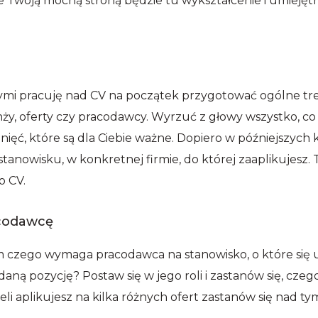
że Twoją mocną stroną będzie tu wykształcenie i umiejętno
mi pracuję nad CV na początek przygotować ogólne treś
nży, oferty czy pracodawcy. Wyrzuć z głowy wszystko, co j
nięć, które są dla Ciebie ważne. Dopiero w późniejszych 
nowisku, w konkretnej firmie, do której zaaplikujesz. 
o CV.
acodawcę
m czego wymaga pracodawca na stanowisko, o które się ub
aną pozycję? Postaw się w jego roli i zastanów się, cze
eli aplikujesz na kilka różnych ofert zastanów się nad tym