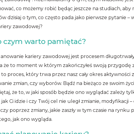
anować, co możemy robić będąc jeszcze na studiach, aby 
 dzisiaj o tym, co często pada jako pierwsze pytanie – 
ariery zawodowej?
 o czym warto pamiętać?
lanowanie kariery zawodowej jest procesem długotrwały
acza że to moment w którym zakończyłeś swoją przygodę
to proces, który trwa przez nasz cały okres aktywnośc
ywanie zmian, czy wyborów. Bądź na bieżąco ze swoim ż
iętaj, że to, w jaki sposób będzie ono wyglądać zależy tyl
ak Ci idzie i czy Twój cel nie uległ zmianie, modyfikacji
czy poprzez zmiany, jakie zaszły w tym czasie na rynku p
tego, jak ono wygląda.