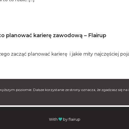
 co planować karierę zawodową – Flairup
o zacząć planować karierę i jakie mity najczęściej pojaw
jwyższym poziomie. Dalsze korzystanie ze strony oznacza, że zgadzasz się na 
With
by flairup