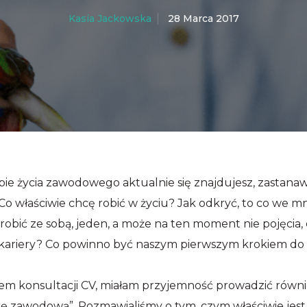
28 Marca 2017
Kasia Jackowska
apie życia zawodowego aktualnie się znajdujesz, zastana
. Co właściwie chcę robić w życiu? Jak odkryć, to co we m
robić ze sobą, jeden, a może na ten moment nie pojęcia, 
e kariery? Co powinno być naszym pierwszym krokiem do
em konsultacji CV, miałam przyjemność prowadzić równie
erę zawodową”. Rozmawialiśmy o tym, czym właściwie jest k