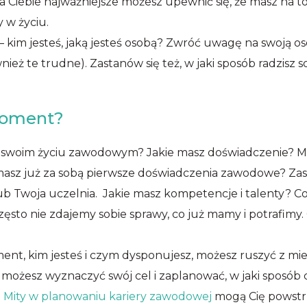
la Ciebie najważniejsze możesz upewnić się, że masz na to
 w życiu.
 kim jesteś, jaką jesteś osobą? Zwróć uwagę na swoją oso
nież te trudne). Zastanów się też, w jaki sposób radzisz 
moment?
 w swoim życiu zawodowym? Jakie masz doświadczenie? M
 masz już za sobą pierwsze doświadczenia zawodowe? Za
ub Twoja uczelnia. Jakie masz kompetencje i talenty? Co
Często nie zdajemy sobie sprawy, co już mamy i potrafimy. C
nt, kim jesteś i czym dysponujesz, możesz ruszyć z mie
, możesz wyznaczyć swój cel i zaplanować, w jaki sposób 
e
Mity w planowaniu kariery zawodowej
mogą Cię powstr