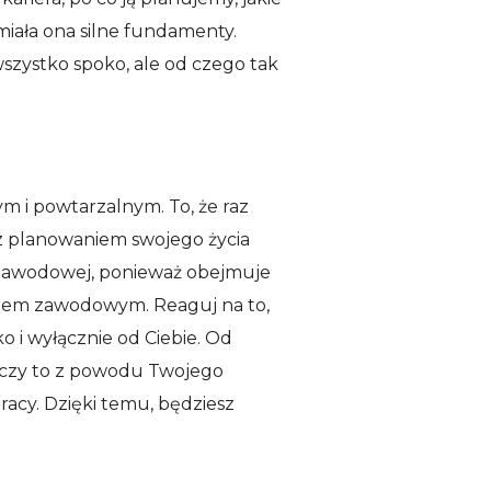
miała ona silne fundamenty.
wszystko spoko, ale od czego tak
m i powtarzalnym. To, że raz
 z planowaniem swojego życia
i zawodowej, ponieważ obejmuje
yciem zawodowym. Reaguj na to,
ko i wyłącznie od Ciebie. Od
 – czy to z powodu Twojego
racy. Dzięki temu, będziesz