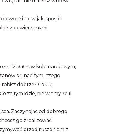
 czas, lub nie działasz wbrew
bowość i to, w jaki sposób
sobie z powierzonymi
oże działałeś w kole naukowym,
stanów się nad tym, czego
 robisz dobrze? Co Cię
o za tym idzie, nie wiemy że (i
jsca. Zaczynając od dobrego
chcesz go zrealizować.
zymywać przed ruszeniem z