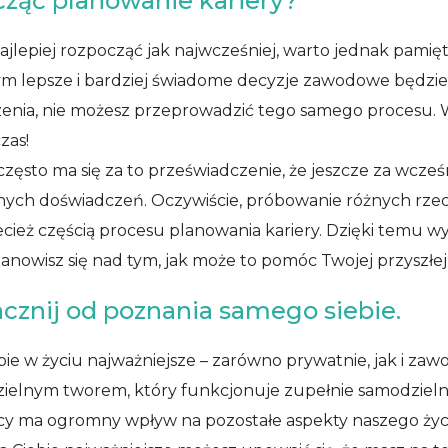
cząć planowanie kariery?
jlepiej rozpocząć jak najwcześniej, warto jednak pamiętać
 tym lepsze i bardziej świadome decyzje zawodowe będz
zenia, nie możesz przeprowadzić tego samego procesu. Wr
zas!
zęsto ma się za to przeświadczenie, że jeszcze za wcześn
żnych doświadczeń. Oczywiście, próbowanie różnych rzecz
ecież częścią procesu planowania kariery. Dzięki temu w
nowisz się nad tym, jak może to pomóc Twojej przyszłej 
acznij od poznania samego siebie.
ebie w życiu najważniejsze – zarówno prywatnie, jak i zaw
ielnym tworem, który funkcjonuje zupełnie samodzielni
 ma ogromny wpływ na pozostałe aspekty naszego życi