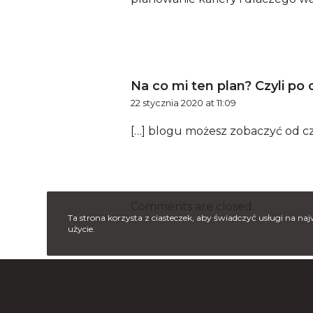
Na co mi ten plan? Czyli po
22 stycznia 2020 at 11:09
[…] blogu możesz zobaczyć od czeg
Comments are closed.
Ta strona korzysta z ciasteczek, aby świadczyć usługi na na
użycie.