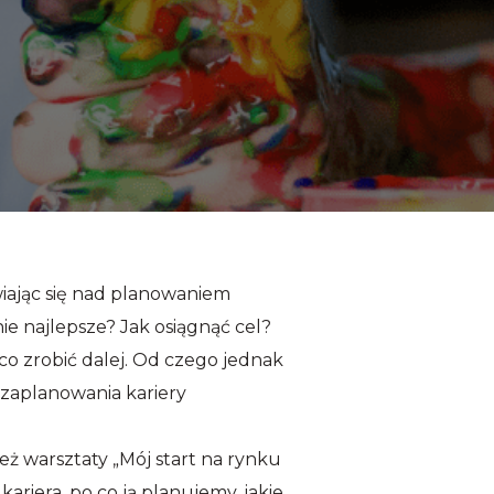
wiając się nad planowaniem
nie najlepsze? Jak osiągnąć cel?
co zrobić dalej. Od czego jednak
 zaplanowania kariery
ż warsztaty „Mój start na rynku
ariera, po co ją planujemy, jakie