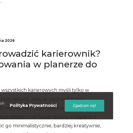
…
ia 2026
rowadzić karierownik?
nowania w planerze do
 wszystkich karierowych myśli tylko w
prosty sposób żeby je uporządkować i
ich
Polityka Prywatności
Zgadzam się!
ch regularnie. Czym jest karierownik?
nego zeszytu na Twoje sprawy związane z
ć go minimalistycznie, bardziej kreatywnie,