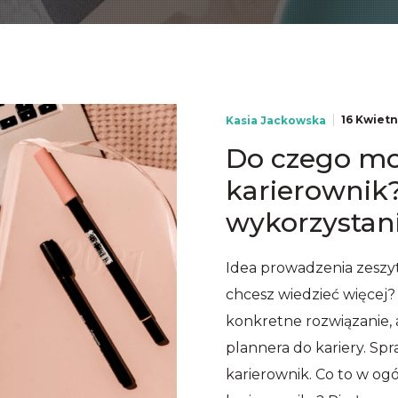
16 Kwietn
Kasia Jackowska
Do czego moż
karierownik
wykorzystani
Idea prowadzenia zeszytu
chcesz wiedzieć więcej
konkretne rozwiązanie,
plannera do kariery. Sp
karierownik. Co to w ogó