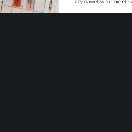
czy nawet w formie ele
Read More
12 Marca
Kasia Jackowska
Jak pracowa
okoliczności
Praca w trudnych momen
prostu gdy czujesz, że ś
chyba każdy. Przez to re
bywa ogromnym wyzwanie
sensownego, bijesz się z
szukasz kolejnych…