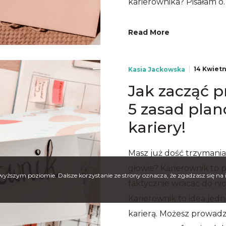
karierownika? Pisałam o
Read More
14 Kwietn
Kasia Jackowska
Jak zacząć p
5 zasad pla
kariery!
Masz już dość trzymania
głowie? Karierownik to 
jwyższym poziomie. Dalsze korzystanie ze strony oznacza, że zgadzasz się na 
faktycznie wracać do ni
Karierownik to idea jed
karierą. Możesz prowadzi