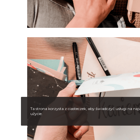
Ta strona korzysta z ciasteczek, aby świadczyć usługi na na
użycie.